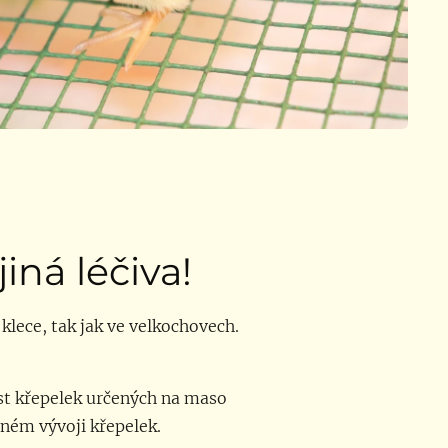
iná léčiva!
lece, tak jak ve velkochovech.
ůst křepelek určených na maso
ném vývoji křepelek.