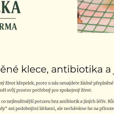
é klece, antibiotika a j
 život křepelek, proto u nás nenajdete žádné přeplněné k
ěl svůj prostor potřebný pro spokojený život.
co nejkvalitnější potravu bez antibiotik a jiných léčiv. R
y" ani podobnými látkami, ale necháváme ho na přiroze