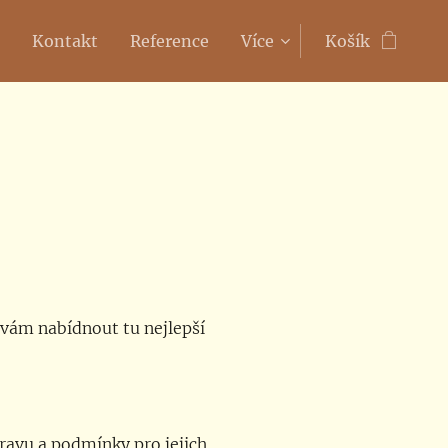
Kontakt
Reference
Více
Košík
vám nabídnout tu nejlepší
ravu a podmínky pro jejich