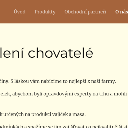
Úvod
Produkty
Obchodní partneři
O nás
ení chovatelé
iny. S láskou vám nabízíme to nejlepší z naší farmy.
lek, abychom byli opravdovými experty na trhu a mohli 
 určených na produkci vajíček a masa.
mínkách a snažíme se jim zajišťovat co nejkvalitnější st