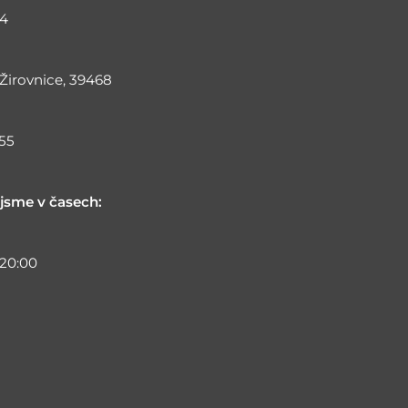
4
 Žirovnice, 39468
55
 jsme v časech:
 20:00