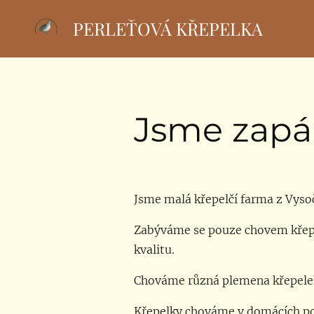
PERLEŤOVÁ KŘEPELKA
Jsme zapál
Jsme malá křepelčí farma z Vysoč
Zabýváme se pouze chovem křepe
kvalitu.
Chováme různá plemena křepelek
Křepelky chováme v domácích pod